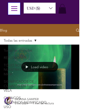
USD ($)
Blog
Todas las entradas
Todas las entradas
REFLEXIONES
TODO SOBRE
Load video
NUESTRAS VELAS Y
MAS!
SIGNIFICADOS DE
CUARZOS EN TUS
VELA
CUENCOS
SILVANA SAMPER
TIBETANOS:SIGNIFICADO,
5 oct 2024
1 min de lectura
USO