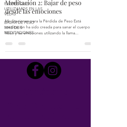
Meditación 2: Bajar de peso
FLORES QUE
UTILIZAMOS EN LAS
desde las emociones
VELAS
Meditaciones para la Pérdida de Peso Está
BAJAR DE PESO
meditación ha sido creada para sanar el cuerpo
MAS DE 5
MEDITACIONES
físico y las emociones utilizando la llama...
Contáctame
Recibe Decretos en tu
correo electrónico