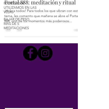
Portal 888: meditación y ritual
FLORES QUE
UTILIZAMOS EN LAS
¡Hola a todos! Para todos los que vibran con este
VELAS
tema, les comento que mañana se abre el Portal
BAJAR DE PESO
888, uno de los momentos más poderosos...
MAS DE 5
MEDITACIONES
Contáctame
Recibe Decretos en tu
correo electrónico