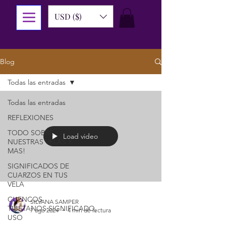
USD ($)
Blog
Todas las entradas
Todas las entradas
REFLEXIONES
TODO SOBRE
Load video
NUESTRAS VELAS Y
MAS!
SIGNIFICADOS DE
CUARZOS EN TUS
VELA
CUENCOS
SILVANA SAMPER
TIBETANOS:SIGNIFICADO,
7 ago 2024
4 min de lectura
USO